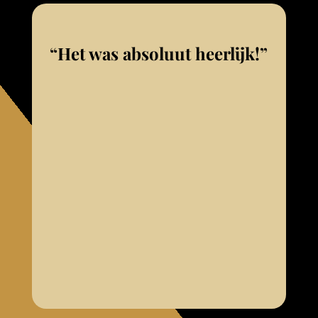
“Het was absoluut heerlijk!”
Wij zijn nog nooit bij Banka geweest.
Nadat ik de saté had besteld en
opgegeten had kwamen we er achter
dat dit de specialiteit was! Het was
absoluut heerlijk. De dames die ons
gister serveerde waren onzettend
vriendelijk!